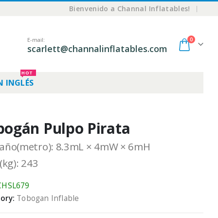
|
Bienvenido a Channal Inflatables!
0
E-mail:
scarlett@channalinflatables.com
HOT
N INGLÉS
bogán Pulpo Pirata
ño(metro): 8.3mL × 4mW × 6mH
(kg): 243
CHSL679
ory:
Tobogan Inflable