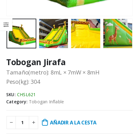
Tobogan Jirafa
Tamaño(metro): 8mL × 7mW × 8mH
Peso(kg): 304
SKU:
CHSL621
Category:
Tobogan Inflable
AÑADIR A LA CESTA